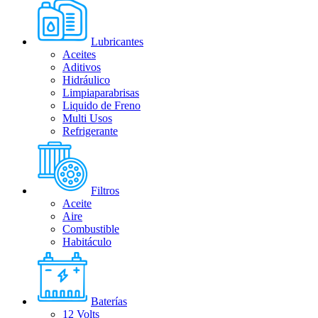
Lubricantes
Aceites
Aditivos
Hidráulico
Limpiaparabrisas
Liquido de Freno
Multi Usos
Refrigerante
Filtros
Aceite
Aire
Combustible
Habitáculo
Baterías
12 Volts