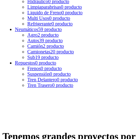
Hidráulico
0 producto
Limpiaparabrisas
0 producto
Liquido de Freno
0 producto
Multi Usos
0 producto
Refrigerante
0 producto
Neumáticos
59 producto
Agro
2 producto
Autos
39 producto
Camión
2 producto
Camionetas
20 producto
Sub
19 producto
Repuestos
0 producto
Frenos
0 producto
Suspensión
0 producto
Tren Delantero
0 producto
Tren Trasero
0 producto
Tenemos grandes proyectos por