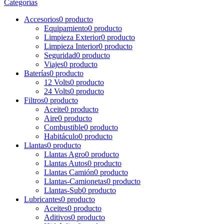
Categorías
Accesorios
0 producto
Equipamiento
0 producto
Limpieza Exterior
0 producto
Limpieza Interior
0 producto
Seguridad
0 producto
Viajes
0 producto
Baterías
0 producto
12 Volts
0 producto
24 Volts
0 producto
Filtros
0 producto
Aceite
0 producto
Aire
0 producto
Combustible
0 producto
Habitáculo
0 producto
Llantas
0 producto
Llantas Agro
0 producto
Llantas Autos
0 producto
Llantas Camión
0 producto
Llantas-Camionetas
0 producto
Llantas-Sub
0 producto
Lubricantes
0 producto
Aceites
0 producto
Aditivos
0 producto