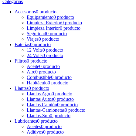
Categorías
Accesorios
0 producto
Equipamiento
0 producto
Limpieza Exterior
0 producto
Limpieza Interior
0 producto
Seguridad
0 producto
Viajes
0 producto
Baterías
0 producto
12 Volts
0 producto
24 Volts
0 producto
Filtros
0 producto
Aceite
0 producto
Aire
0 producto
Combustible
0 producto
Habitáculo
0 producto
Llantas
0 producto
Llantas Agro
0 producto
Llantas Autos
0 producto
Llantas Camión
0 producto
Llantas-Camionetas
0 producto
Llantas-Sub
0 producto
Lubricantes
0 producto
Aceites
0 producto
Aditivos
0 producto