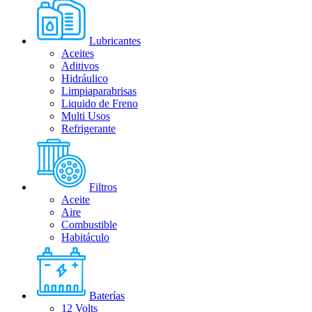
Lubricantes
Aceites
Aditivos
Hidráulico
Limpiaparabrisas
Liquido de Freno
Multi Usos
Refrigerante
Filtros
Aceite
Aire
Combustible
Habitáculo
Baterías
12 Volts