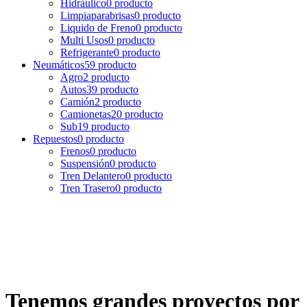
Hidráulico
0 producto
Limpiaparabrisas
0 producto
Liquido de Freno
0 producto
Multi Usos
0 producto
Refrigerante
0 producto
Neumáticos
59 producto
Agro
2 producto
Autos
39 producto
Camión
2 producto
Camionetas
20 producto
Sub
19 producto
Repuestos
0 producto
Frenos
0 producto
Suspensión
0 producto
Tren Delantero
0 producto
Tren Trasero
0 producto
Tenemos grandes proyectos por