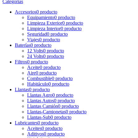
Categorías
Accesorios
0 producto
Equipamiento
0 producto
Limpieza Exterior
0 producto
Limpieza Interior
0 producto
Seguridad
0 producto
Viajes
0 producto
Baterías
0 producto
12 Volts
0 producto
24 Volts
0 producto
Filtros
0 producto
Aceite
0 producto
Aire
0 producto
Combustible
0 producto
Habitáculo
0 producto
Llantas
0 producto
Llantas Agro
0 producto
Llantas Autos
0 producto
Llantas Camión
0 producto
Llantas-Camionetas
0 producto
Llantas-Sub
0 producto
Lubricantes
0 producto
Aceites
0 producto
Aditivos
0 producto