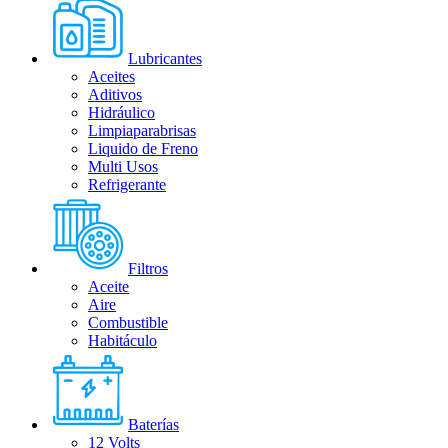
Lubricantes
Aceites
Aditivos
Hidráulico
Limpiaparabrisas
Liquido de Freno
Multi Usos
Refrigerante
Filtros
Aceite
Aire
Combustible
Habitáculo
Baterías
12 Volts