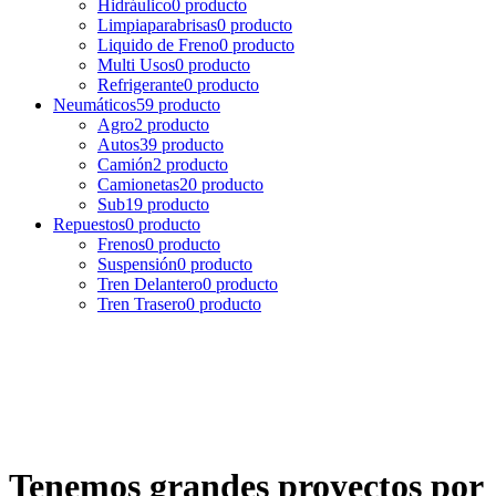
Hidráulico
0 producto
Limpiaparabrisas
0 producto
Liquido de Freno
0 producto
Multi Usos
0 producto
Refrigerante
0 producto
Neumáticos
59 producto
Agro
2 producto
Autos
39 producto
Camión
2 producto
Camionetas
20 producto
Sub
19 producto
Repuestos
0 producto
Frenos
0 producto
Suspensión
0 producto
Tren Delantero
0 producto
Tren Trasero
0 producto
Tenemos grandes proyectos por