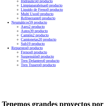
Hidráulico
0 producto
Limpiaparabrisas
0 producto
Liquido de Freno
0 producto
Multi Usos
0 producto
Refrigerante
0 producto
Neumáticos
59 producto
Agro
2 producto
Autos
39 producto
Camión
2 producto
Camionetas
20 producto
Sub
19 producto
Repuestos
0 producto
Frenos
0 producto
Suspensión
0 producto
Tren Delantero
0 producto
Tren Trasero
0 producto
Tenemos grandes proyectos por