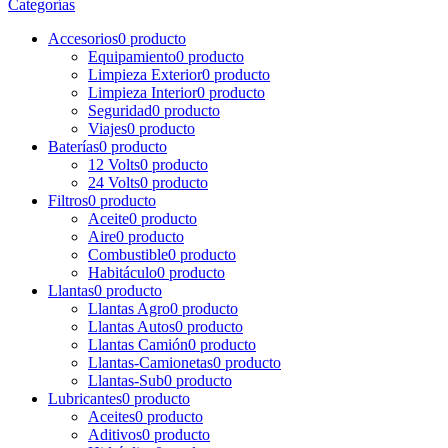
Categorías
Accesorios
0 producto
Equipamiento
0 producto
Limpieza Exterior
0 producto
Limpieza Interior
0 producto
Seguridad
0 producto
Viajes
0 producto
Baterías
0 producto
12 Volts
0 producto
24 Volts
0 producto
Filtros
0 producto
Aceite
0 producto
Aire
0 producto
Combustible
0 producto
Habitáculo
0 producto
Llantas
0 producto
Llantas Agro
0 producto
Llantas Autos
0 producto
Llantas Camión
0 producto
Llantas-Camionetas
0 producto
Llantas-Sub
0 producto
Lubricantes
0 producto
Aceites
0 producto
Aditivos
0 producto