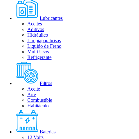
Lubricantes
Aceites
Aditivos
Hidráulico
Limpiaparabrisas
Liquido de Freno
Multi Usos
Refrigerante
Filtros
Aceite
Aire
Combustible
Habitáculo
Baterías
12 Volts