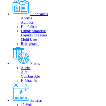
Lubricantes
Aceites
Aditivos
Hidráulico
Limpiaparabrisas
Liquido de Freno
Multi Usos
Refrigerante
Filtros
Aceite
Aire
Combustible
Habitáculo
Baterías
12 Volts