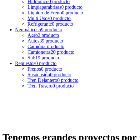
Hidráulico
0 producto
Limpiaparabrisas
0 producto
Liquido de Freno
0 producto
Multi Usos
0 producto
Refrigerante
0 producto
Neumáticos
59 producto
Agro
2 producto
Autos
39 producto
Camión
2 producto
Camionetas
20 producto
Sub
19 producto
Repuestos
0 producto
Frenos
0 producto
Suspensión
0 producto
Tren Delantero
0 producto
Tren Trasero
0 producto
Tenemos grandes proyectos por