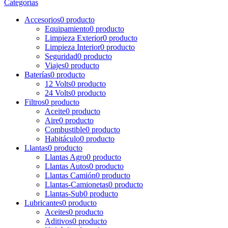
Categorías
Accesorios
0 producto
Equipamiento
0 producto
Limpieza Exterior
0 producto
Limpieza Interior
0 producto
Seguridad
0 producto
Viajes
0 producto
Baterías
0 producto
12 Volts
0 producto
24 Volts
0 producto
Filtros
0 producto
Aceite
0 producto
Aire
0 producto
Combustible
0 producto
Habitáculo
0 producto
Llantas
0 producto
Llantas Agro
0 producto
Llantas Autos
0 producto
Llantas Camión
0 producto
Llantas-Camionetas
0 producto
Llantas-Sub
0 producto
Lubricantes
0 producto
Aceites
0 producto
Aditivos
0 producto